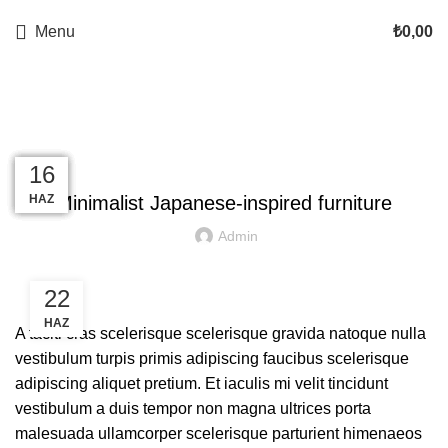
Menu
₺
0,00
Blog
INSPIRATION
23
23
23
23
23
16
TEM
TEM
TEM
TEM
TEM
HAZ
Minimalist Japanese-inspired furniture
Admin
22
HAZ
A taciti cras scelerisque scelerisque gravida natoque nulla
vestibulum turpis primis adipiscing faucibus scelerisque
adipiscing aliquet pretium. Et iaculis mi velit tincidunt
vestibulum a duis tempor non magna ultrices porta
malesuada ullamcorper scelerisque parturient himenaeos