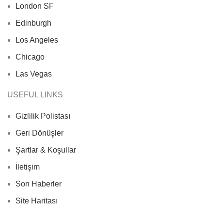
London SF
Edinburgh
Los Angeles
Chicago
Las Vegas
USEFUL LINKS
Gizlilik Polistası
Geri Dönüşler
Şartlar & Koşullar
İletişim
Son Haberler
Site Haritası